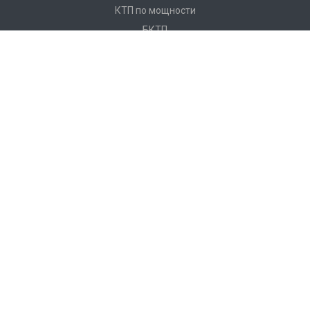
КТП по мощности
БКТП
КТПНУ
Ячейки КСО
КРУ
ЩО
ПКУ
Реклоузеры
Услуги
Монтаж и замена кабеля
Монтаж КТП
О компании
О компании
Реквизиты