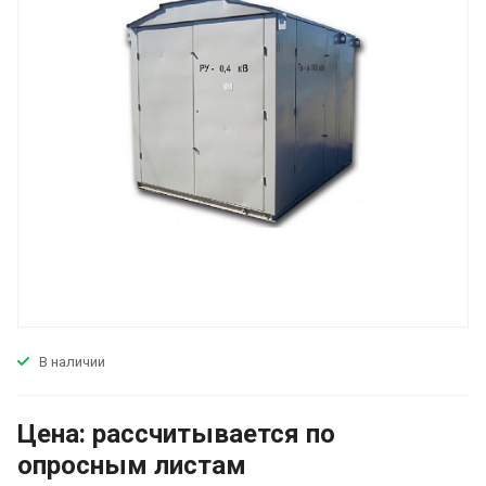
В наличии
Цена:
р
ассчитывается по
оп
р
осным листам