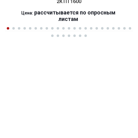
2КТП 1600
р
ассчитывается по оп
р
осным
Цена:
листам