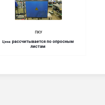
ПКУ
р
ассчитывается по оп
р
осным
Цена:
листам