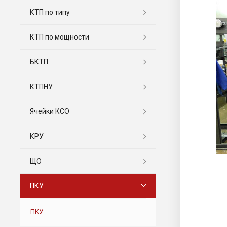
КТП по типу
КТП по мощности
БКТП
КТПНУ
Ячейки КСО
КРУ
ЩО
ПКУ
ПКУ