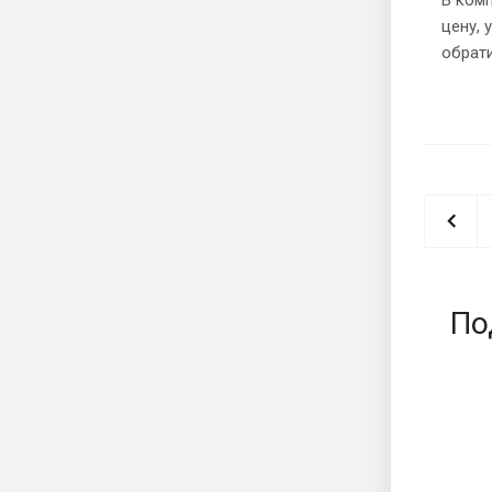
цену,
обрати
По