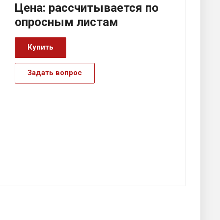
Цена:
р
ассчитывается по
оп
р
осным листам
Купить
Задать вопрос