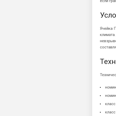
если гра
Усло
Ячейка П
климата
невзрыв
составля
Техн
Техничес
номин
номин
класс
класс 