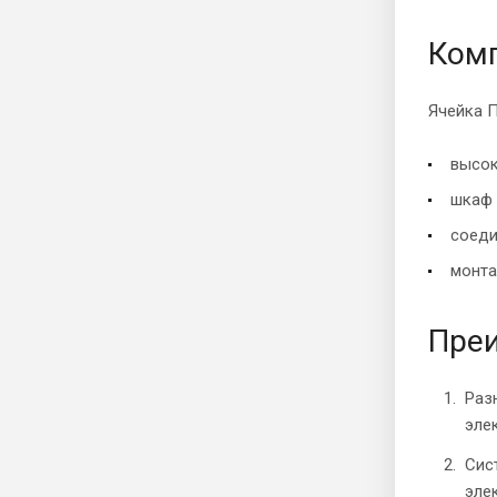
Комп
Ячейка 
высок
шкаф 
соеди
монта
Преи
Раз
эле
Сис
эле