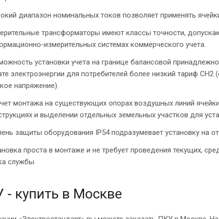
окий диапазон номинальных токов позволяет применять ячейки
ерительные трансформаторы имеют классы точности, допуска
ормационно-измерительных системах коммерческого учета.
можность установки учета на границе балансовой принадлежнос
ате электроэнергии для потребителей более низкий тариф СН2 
зкое напряжение).
счет монтажа на существующих опорах воздушных линий ячейк
струкциях и выделении отдельных земельных участков для уста
пень защиты оборудования IP54 подразумевает установку на о
ановка проста в монтаже и не требует проведения текущих, сре
ка службы.
 - купить в Москве
ании «Электростандарт» вы можете заказать ПКУ в Москве. На 