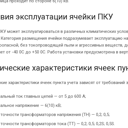
ница проходит по стороне 6(10) кВ.
вия эксплуатации ячейки ПКУ
КУ может эксплуатироваться в различных климатических усло
. Категория размещения ячейки подразумевает эксплуатацию 
оопасной, без токопроводящей пыли и агрессивных веществ, 
ет от -40 0С до +50 0С. Работа установки предусмотрена в ве
ические характеристики ячеек пу
кие характеристики ячеек пункта учета зависят от требований
альный ток главных цепей — от 5 до 600 А;
альное напряжение — 6(10) кВ;
 точности трансформаторов напряжения (ТН) — 0,2; 0,5;
точности трансформаторов тока (ТТ) — 0,2; 0,5; 0,2S; 0,5S.