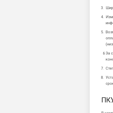
Шир
Изм
инф
Воз
опл
(ни
За 
кон
Сте
Уст
сро
ПКУ
В комп