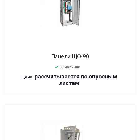
Панели ЩО-90
В наличии
р
ассчитывается по оп
р
осным
Цена:
листам