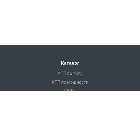
Каталог
КТП по типу
КТП по мощности
БКТП
КТПНУ
Ячейки КСО
КРУ
ЩО
ПКУ