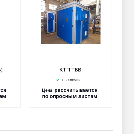
6)
КТП ТВВ
В наличии
тся
р
ассчитывается
Цена:
ам
по оп
р
осным листам