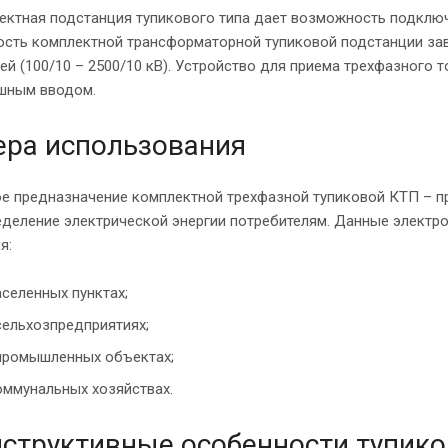
ектная подстанция тупикового типа дает возможность подключ
сть комплектной трансформаторной тупиковой подстанции зав
ей (100/10 – 2500/10 кВ). Устройство для приема трехфазного 
шным вводом.
ера использования
ое предназначение комплектной трехфазной тупиковой КТП – п
еделение электрической энергии потребителям. Данные электр
я:
аселенных пунктах;
сельхозпредприятиях;
промышленных объектах;
оммунальных хозяйствах.
структивные особенности тупико