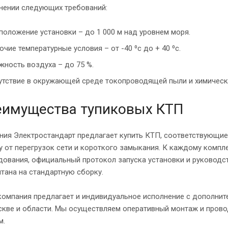
нении следующих требований:
положение установки – до 1 000 м над уровнем моря.
очие температурные условия – от -40 ⁰с до + 40 ⁰с.
жность воздуха – до 75 %.
утствие в окружающей среде токопроводящей пыли и химическ
еимущества тупиковых КТП
ния Электростандарт предлагает купить КТП, соответствующи
 от перегрузок сети и короткого замыкания. К каждому компле
ования, официальный протокол запуска установки и руководств
тана на стандартную сборку.
компания предлагает и индивидуальное исполнение с дополни
скве и области. Мы осуществляем оперативный монтаж и пров
м.