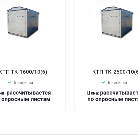
КТП ТК-1600/10(6)
КТП ТК-2500/10(
В наличии
В наличии
р
ассчитывается
р
ассчитывае
на:
Цена:
 оп
р
осным листам
по оп
р
осным лист