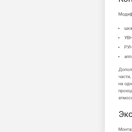
Модиф
шка
УВН
РУН
апп
Допол
части
на од
прохо
атмос
Экс
Монта