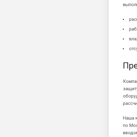
выпол
рас
раб
вла
отс
Пр
Компа
защиту
оборуд
рассчи
Наша 
по Мо
вводо