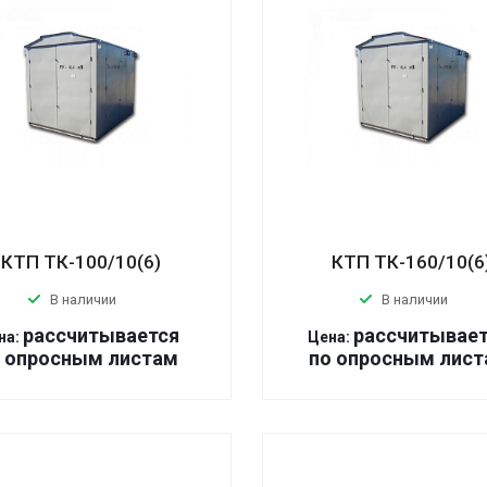
КТП ТК-100/10(6)
КТП ТК-160/10(6
В наличии
В наличии
р
ассчитывается
р
ассчитывае
на:
Цена:
 оп
р
осным листам
по оп
р
осным лист