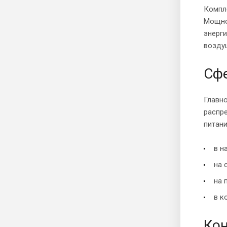
Компл
Мощно
энерги
возду
Сф
Главн
распр
питани
в н
на 
на 
в к
Кон