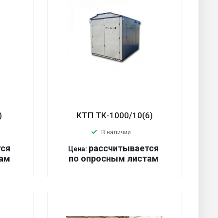
)
КТП ТК-1000/10(6)
В наличии
тся
р
ассчитывается
Цена:
ам
по оп
р
осным листам