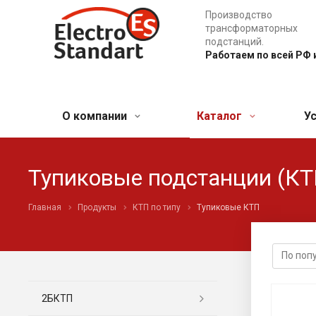
Производство
трансформаторных
подстанций.
Работаем по всей РФ 
О компании
Каталог
У
Тупиковые подстанции (КТ
Главная
Продукты
КТП по типу
Тупиковые КТП
2БКТП