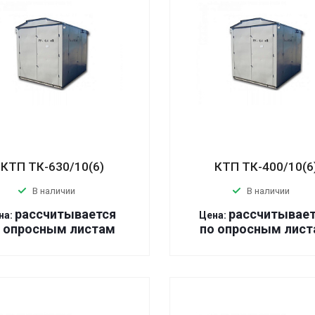
КТП ТК-630/10(6)
КТП ТК-400/10(6
В наличии
В наличии
р
ассчитывается
р
ассчитывае
на:
Цена:
 оп
р
осным листам
по оп
р
осным лист