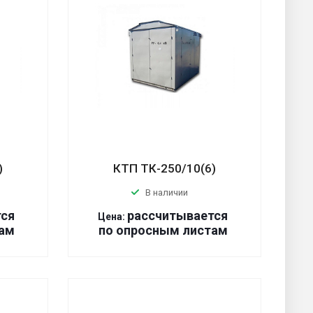
)
КТП ТК-250/10(6)
В наличии
тся
р
ассчитывается
Цена:
ам
по оп
р
осным листам