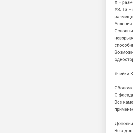
Х – разм
УЗ, ТЗ –
размещен
Условия
Основные
невзрыво
способны
Возможно
односто
Ячейки 
Оболочки
С фасадн
Все каме
применен
Дополни
Всю доп