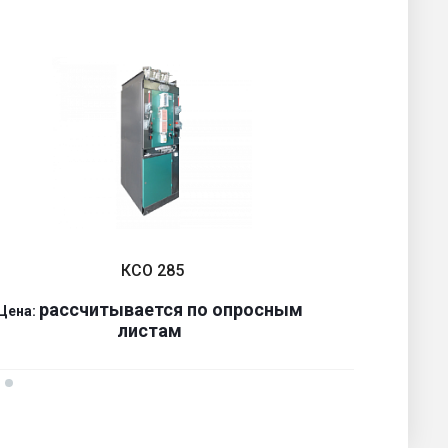
КСО 285
р
ассчитывается по оп
р
осным
Цена:
Ц
листам