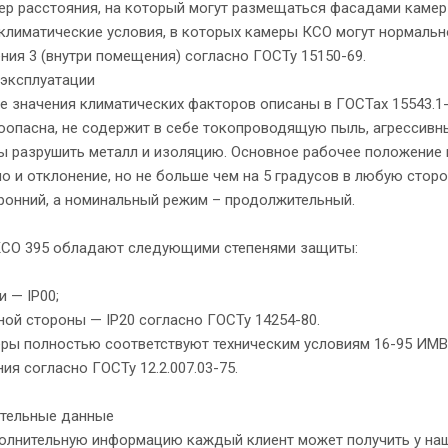
ер расстояния, на который могут размещаться фасадами камер КС
 климатические условия, в которых камеры КСО могут нормально
ия 3 (внутри помещения) согласно ГОСТу 15150-69.
 эксплуатации
 значения климатических факторов описаны в ГОСТах 15543.1
опасна, не содержит в себе токопроводящую пыль, агрессивны
 разрушить металл и изоляцию. Основное рабочее положение к
 и отклонение, но не больше чем на 5 градусов в любую стор
ронний, а номинальный режим – продолжительный.
КСО 395 обладают следующими степенями защиты:
 — IР00;
ой стороны — IР20 согласно ГОСТу 14254-80.
ры полностью соответствуют техническим условиям 16-95 ИМВЛ
ия согласно ГОСТу 12.2.007.03-75.
тельные данные
олнительную информацию каждый клиент может получить у наш