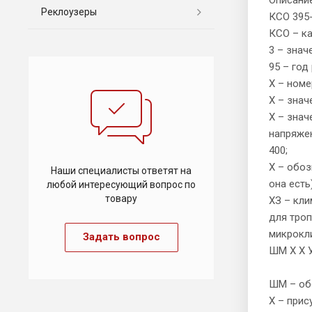
Реклоузеры
КСО 395-
КСО – к
3 – знач
95 – год
Х – номе
Х – знач
Х – знач
напряжени
400;
Х – обоз
Наши специалисты ответят на
она есть)
любой интересующий вопрос по
товару
ХЗ – кли
для троп
микрокли
Задать вопрос
ШМ Х Х У
ШМ – об
Х – прис