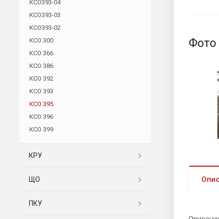
КСО393-04
КСО393-03
КСО393-02
Фото
КСО 300
КСО 366
КСО 386
КСО 392
КСО 393
КСО 395
КСО 396
КСО 399
КРУ
Опи
ЩО
ПКУ
Описани