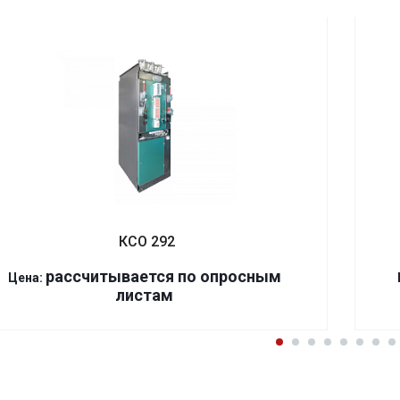
КСО 292
р
ассчитывается по оп
р
осным
Цена:
листам