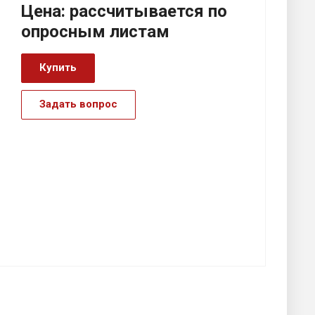
Цена:
р
ассчитывается по
оп
р
осным листам
Купить
Задать вопрос