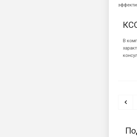
эффекти
КСО
В комп
харак
консу
По