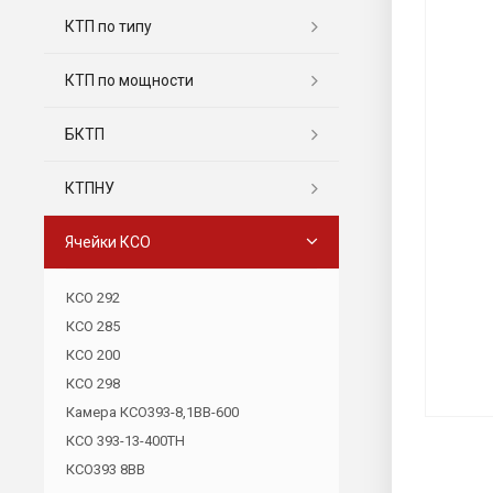
КТП по типу
КТП по мощности
БКТП
КТПНУ
Ячейки КСО
КСО 292
КСО 285
КСО 200
КСО 298
Камера КСО393-8,1ВВ-600
КСО 393-13-400ТН
КСО393 8ВВ