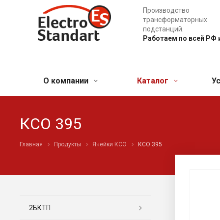
Производство
трансформаторных
подстанций.
Работаем по всей РФ 
О компании
Каталог
У
КСО 395
Главная
Продукты
Ячейки КСО
КСО 395
2БКТП