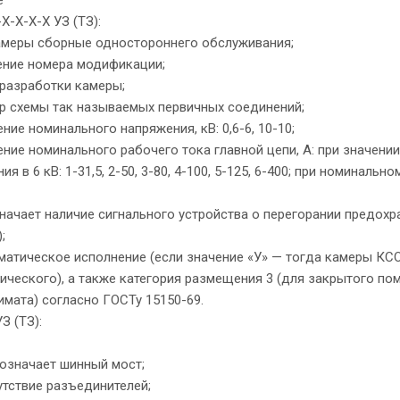
Х-Х-Х-Х УЗ (ТЗ):
амеры сборные одностороннего обслуживания;
ение номера модификации;
 разработки камеры;
р схемы так называемых первичных соединений;
ение номинального напряжения, кВ: 0,6-6, 10-10;
ение номинального рабочего тока главной цепи, А: при значен
я в 6 кВ: 1-31,5, 2-50, 3-80, 4-100, 5-125, 6-400; при номинальном 
начает наличие сигнального устройства о перегорании предохран
;
матическое исполнение (если значение «У» — тогда камеры КСО
ического), а также категория размещения 3 (для закрытого по
мата) согласно ГОСТу 15150-69.
З (ТЗ):
означает шинный мост;
утствие разъединителей;