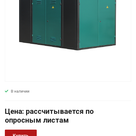
В наличии
Цена:
р
ассчитывается по
оп
р
осным листам
Купить