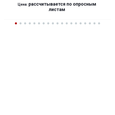
р
ассчитывается по оп
р
осным
Цена:
листам