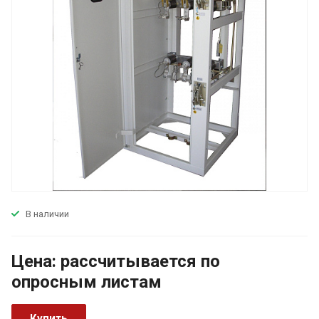
В наличии
Цена:
р
ассчитывается по
оп
р
осным листам
Купить