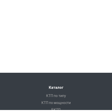
Каталог
КТП по типу
КТП по мощности
БКТП