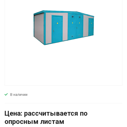
В наличии
Цена:
р
ассчитывается по
оп
р
осным листам