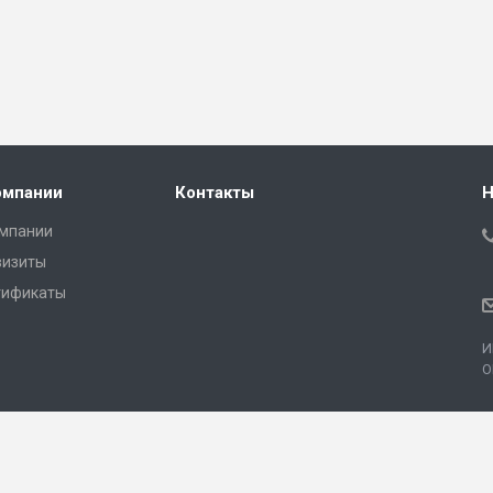
омпании
Контакты
Н
омпании
визиты
тификаты
И
О