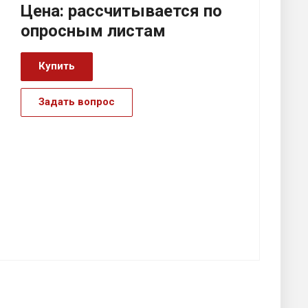
Цена:
р
ассчитывается по
оп
р
осным листам
Купить
Задать вопрос