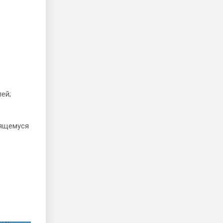
ей;
тящемуся