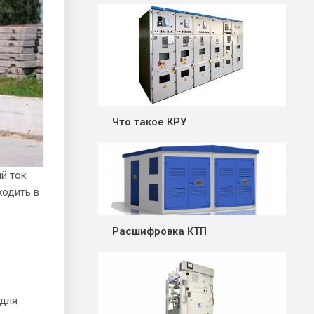
Что такое КРУ
й ток
ходить в
Расшифровка КТП
 для