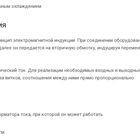
шным охлаждением.
ия
инцип электромагнитной индукции. При соединении оборудован
далее он передается на вторичную обмотку, индуцируя переме
рический ток. Для реализации необходимых входных и выходны
ва витков, соотношения между ними прямо пропорционально.
матора тока, при которой он может работать.
пи.