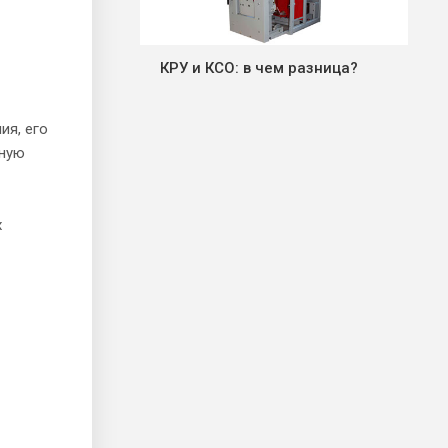
КРУ и КСО: в чем разница?
ия, его
нную
х