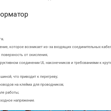
форматор
га;
ние, которое возникает из-за входящих соединительных кабел
поверхность от окисления;
труктивном соединении UL наконечников и требованиями к кру
иной, что приводит к перегреву;
роводов на клейма для проводников;
але работы;
ыходное напряжение.