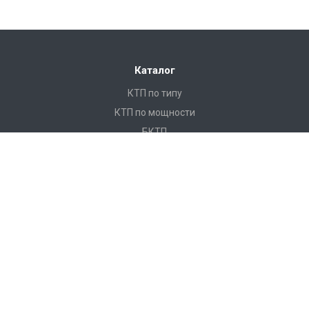
Каталог
КТП по типу
КТП по мощности
БКТП
КТПНУ
Ячейки КСО
КРУ
ЩО
ПКУ
Реклоузеры
Услуги
Монтаж и замена кабеля